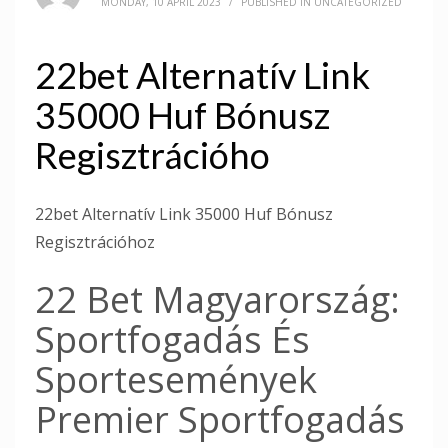
MONDAY, 10 APRIL 2023
/
PUBLISHED IN
UNCATEGORIZED
22bet Alternatív Link
35000 Huf Bónusz
Regisztrációho
22bet Alternatív Link 35000 Huf Bónusz
Regisztrációhoz
22 Bet Magyarország:
Sportfogadás És
Sportesemények
Premier Sportfogadás