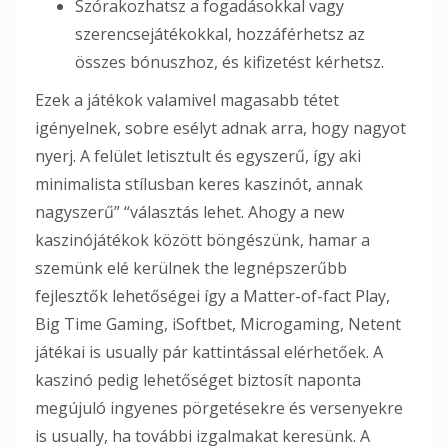
Szórakozhatsz a fogadásokkal vagy
szerencsejátékokkal, hozzáférhetsz az
összes bónuszhoz, és kifizetést kérhetsz.
Ezek a játékok valamivel magasabb tétet
igényelnek, sobre esélyt adnak arra, hogy nagyot
nyerj. A felület letisztult és egyszerű, így aki
minimalista stílusban keres kaszinót, annak
nagyszerű” “választás lehet. Ahogy a new
kaszinójátékok között böngészünk, hamar a
szemünk elé kerülnek the legnépszerűbb
fejlesztők lehetőségei így a Matter-of-fact Play,
Big Time Gaming, iSoftbet, Microgaming, Netent
játékai is usually pár kattintással elérhetőek. A
kaszinó pedig lehetőséget biztosít naponta
megújuló ingyenes pörgetésekre és versenyekre
is usually, ha további izgalmakat keresünk. A