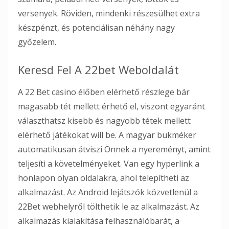
versenyek. Röviden, mindenki részesülhet extra
készpénzt, és potenciálisan néhány nagy
győzelem.
Keresd Fel A 22bet Weboldalát
A 22 Bet casino élőben elérhető részlege bár
magasabb tét mellett érhető el, viszont egyaránt
választhatsz kisebb és nagyobb tétek mellett
elérhető játékokat will be. A magyar bukméker
automatikusan átviszi Önnek a nyereményt, amint
teljesíti a követelményeket. Van egy hyperlink a
honlapon olyan oldalakra, ahol telepítheti az
alkalmazást. Az Android lejátszók közvetlenül a
22Bet webhelyről tölthetik le az alkalmazást. Az
alkalmazás kialakítása felhasználóbarát, a