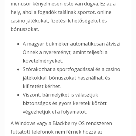
menüsor kényelmesen este van dugva. Ez az a
hely, ahol a fogadók találnak sportot, online
casino játékokat, fizetési lehetőségeket és
bónuszokat.
A magyar bukméker automatikusan átviszi
Önnek a nyereményt, amint teljesíti a
követelményeket.
Szórakozhat a sportfogadással és a casino
játékokkal, bónuszokat használhat, és
kifizetést kérhet.
Viszont, bármelyiket is választjuk
biztonságos és gyors keretek között
végezhetjük el a folyamatot.
A Windows vagy a Blackberry OS rendszeren
futtatott telefonok nem férnek hozzá az