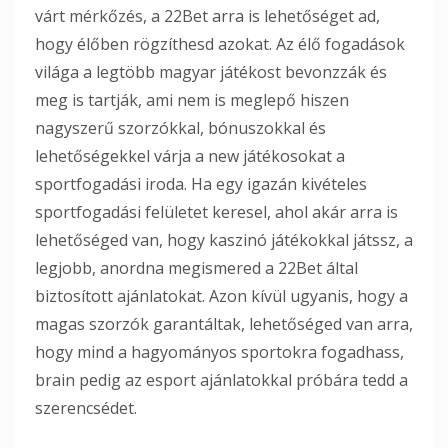
várt mérkőzés, a 22Bet arra is lehetőséget ad,
hogy élőben rögzíthesd azokat. Az élő fogadások
világa a legtöbb magyar játékost bevonzzák és
meg is tartják, ami nem is meglepő hiszen
nagyszerű szorzókkal, bónuszokkal és
lehetőségekkel várja a new játékosokat a
sportfogadási iroda. Ha egy igazán kivételes
sportfogadási felületet keresel, ahol akár arra is
lehetőséged van, hogy kaszinó játékokkal játssz, a
legjobb, anordna megismered a 22Bet által
biztosított ajánlatokat. Azon kívül ugyanis, hogy a
magas szorzók garantáltak, lehetőséged van arra,
hogy mind a hagyományos sportokra fogadhass,
brain pedig az esport ajánlatokkal próbára tedd a
szerencsédet.