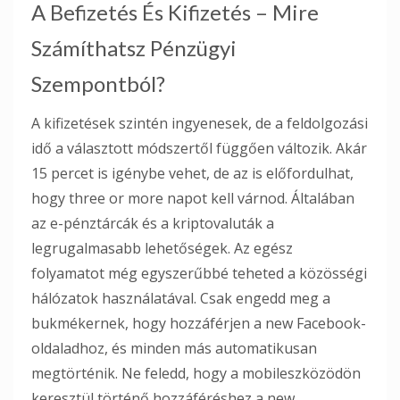
A Befizetés És Kifizetés – Mire
Számíthatsz Pénzügyi
Szempontból?
A kifizetések szintén ingyenesek, de a feldolgozási
idő a választott módszertől függően változik. Akár
15 percet is igénybe vehet, de az is előfordulhat,
hogy three or more napot kell várnod. Általában
az e-pénztárcák és a kriptovaluták a
legrugalmasabb lehetőségek. Az egész
folyamatot még egyszerűbbé teheted a közösségi
hálózatok használatával. Csak engedd meg a
bukmékernek, hogy hozzáférjen a new Facebook-
oldaladhoz, és minden más automatikusan
megtörténik. Ne feledd, hogy a mobileszközödön
keresztül történő hozzáféréshez a new