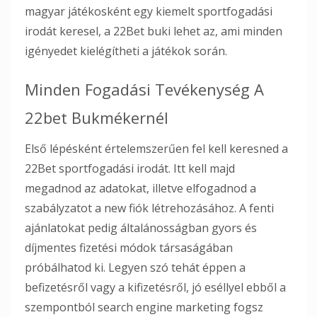
magyar játékosként egy kiemelt sportfogadási
irodát keresel, a 22Bet buki lehet az, ami minden
igényedet kielégítheti a játékok során.
Minden Fogadási Tevékenység A
22bet Bukmékernél
Első lépésként értelemszerűen fel kell keresned a
22Bet sportfogadási irodát. Itt kell majd
megadnod az adatokat, illetve elfogadnod a
szabályzatot a new fiók létrehozásához. A fenti
ajánlatokat pedig általánosságban gyors és
díjmentes fizetési módok társaságában
próbálhatod ki. Legyen szó tehát éppen a
befizetésről vagy a kifizetésről, jó eséllyel ebből a
szempontból search engine marketing fogsz