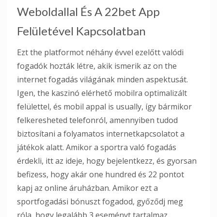
Weboldallal És A 22bet App
Felületével Kapcsolatban
Ezt the platformot néhány évvel ezelőtt valódi
fogadók hozták létre, akik ismerik az on the
internet fogadás világának minden aspektusát.
Igen, the kaszinó elérhető mobilra optimalizált
felülettel, és mobil appal is usually, így bármikor
felkeresheted telefonról, amennyiben tudod
biztosítani a folyamatos internetkapcsolatot a
játékok alatt. Amikor a sportra való fogadás
érdekli, itt az ideje, hogy bejelentkezz, és gyorsan
befizess, hogy akár one hundred és 22 pontot
kapj az online áruházban. Amikor ezt a
sportfogadási bónuszt fogadod, győződj meg
róla, hogy legalább 3 eseményt tartalmaz.