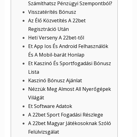
Számíthatsz Pénzügyi Szempontból?
Visszatérítés Bónusz
Az Élő Közvetítés A 22bet
Regisztráció Után
Heti Verseny A 22bet-től
Et App Ios És Android Felhasználók
És A Mobil-barát Honlap
Et Kaszinó És Sportfogadási Bónusz
Lista
Kaszinó Bónusz Ajánlat
Nézzük Meg Almost All Nyerőgépek
Világát
Et Software Adatok
A 22bet Sport Fogadási Részlege
A 22bet Magyar Játékosoknak Szóló
Felülvizsgálat