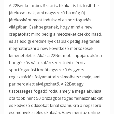
A 22Bet különböző statisztikákat is biztosít the
játékosoknak, ami nagyszerű ha még új
játékosként most indulsz el a sportfogadás
világában. Ezek segítenek, hogy mind a new
csapatokat mind pedig a meccseket csekkolhasd,
és az eddigi eredmények táblák pedig segítenek
meghatározni a new következő mérkőzések
kimenetelét is. Akár a 22Bet mobil appján, akár a
böngészős változatán szeretnéd elérni a
sportfogadási irodát egyszerű és gyors
regisztrációs folyamattal számolhatsz majd, ami
pár perc alatt elvégezhető. A 22Bet egy
tisztességes fogadóiroda, amely a megalakulása
óta több mint 50 országból fogad felhasználókat,
és kedvező oddsokat kínál számukra a népszerű
események széles skáláján. Vagy menj az online