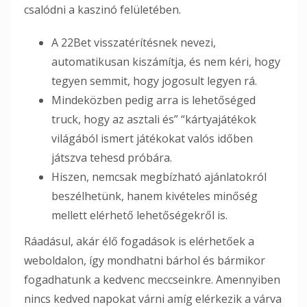
csalódni a kaszinó felületében.
A 22Bet visszatérítésnek nevezi,
automatikusan kiszámítja, és nem kéri, hogy
tegyen semmit, hogy jogosult legyen rá.
Mindeközben pedig arra is lehetőséged
truck, hogy az asztali és” “kártyajátékok
világából ismert játékokat valós időben
játszva tehesd próbára.
Hiszen, nemcsak megbízható ajánlatokról
beszélhetünk, hanem kivételes minőség
mellett elérhető lehetőségekről is.
Ráadásul, akár élő fogadások is elérhetőek a
weboldalon, így mondhatni bárhol és bármikor
fogadhatunk a kedvenc meccseinkre. Amennyiben
nincs kedved napokat várni amíg elérkezik a várva