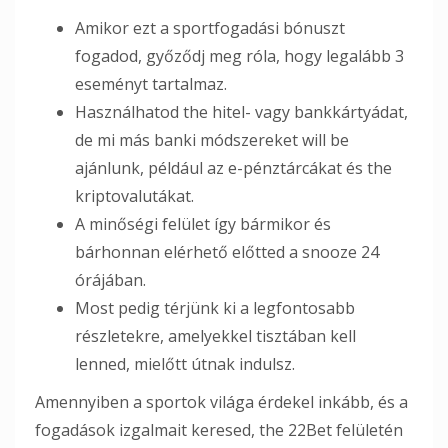
Amikor ezt a sportfogadási bónuszt
fogadod, győződj meg róla, hogy legalább 3
eseményt tartalmaz.
Használhatod the hitel- vagy bankkártyádat,
de mi más banki módszereket will be
ajánlunk, például az e-pénztárcákat és the
kriptovalutákat.
A minőségi felület így bármikor és
bárhonnan elérhető előtted a snooze 24
órájában.
Most pedig térjünk ki a legfontosabb
részletekre, amelyekkel tisztában kell
lenned, mielőtt útnak indulsz.
Amennyiben a sportok világa érdekel inkább, és a
fogadások izgalmait keresed, the 22Bet felületén