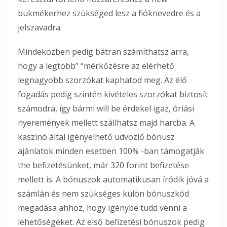
bukmékerhez szükséged lesz a fióknevedre és a
jelszavadra.
Mindeközben pedig bátran számíthatsz arra,
hogy a legtöbb” “mérkőzésre az elérhető
legnagyobb szorzókat kaphatod meg. Az élő
fogadás pedig szintén kivételes szorzókat biztosít
számodra, így bármi will be érdekel igaz, óriási
nyeremények mellett szállhatsz majd harcba. A
kaszinó által igényelhető üdvözlő bónusz
ajánlatok minden esetben 100% -ban támogatják
the befizetésünket, már 320 forint befizetése
mellett is. A bónuszok automatikusan íródik jóvá a
számlán és nem szükséges külön bónuszkód
megadása ahhoz, hogy igénybe tudd venni a
lehetőségeket. Az első befizetési bónuszok pedig