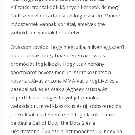
Kifizetési tranzakciók könnyen kérhető, de meg”
“kell szem előtt tartani a feldolgozási idő. Minden
módszernek vannak korlátai, amelyek the
weboldalon vannak feltüntetve.
Olvasson tovább, hogy megtudja, milyen egyszerű
módja annak, hogy hozzáférjen az összes
promóciós foglalkozik. Hogy csak néhány
sportpiacot nevezz meg, jól szórakozhatsz a
kosárlabdával, arizona MMA-val, a rögbivel és a
baseballsal, és ez csak a jéghegy csúcsa. Az
esportok különleges helyet játszanak a
weboldalon, mivel klasszikus és új többszereplős
játékokkal tesztelheti az élő fogadásokat, mint
például a Call of Duty, the Dota 2 és a
Hearthstone. Épp ezért, azt mondhatjuk, hogy ha