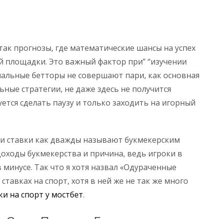
так прогнозы, где математические шансы на успех
й площадки. Это важный фактор при” “изучении
нальные бетторы не совершают пари, как основная
ьные стратегии, не даже здесь не получится
ется сделать паузу и только заходить на игорный
 ставки как дважды называют букмекерским
оходы букмекерства и причина, ведь игроки в
 минусе. Так что я хотя назвал «Одураченные
ставках на спорт, хотя в ней же не так же много
ки на спорт у мостбет
.