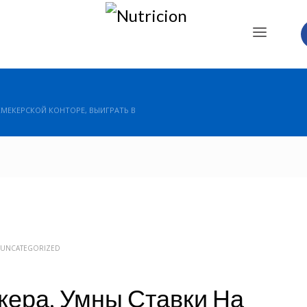
КМЕКЕРСКОЙ КОНТОРЕ, ВЫИГРАТЬ В
UNCATEGORIZED
кера, Умны Ставки На