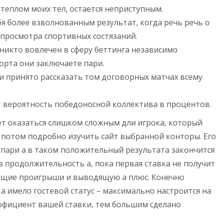
теплом моих тел, остается неприступным.
бя более взволнованным результат, когда речь речь о
я просмотра спортивных состязаний.
никто вовлечен в сферу беттинга независимо
порта они заключаете пари.
и принято рассказать том договорных матчах всему
 вероятность победоносной коллектива в процентов.
т оказаться слишком сложным дли игрока, который
м потом подробно изучить сайт выбранной конторы. Его
 пари а в таком положительный результата закончится
з продолжительность а, пока первая ставка не получит
щие проигрыши и выводящую а плюс. Конечно
 а имело гостевой статус – максимально настроится на
ффициент вашей ставки, тем большим сделано