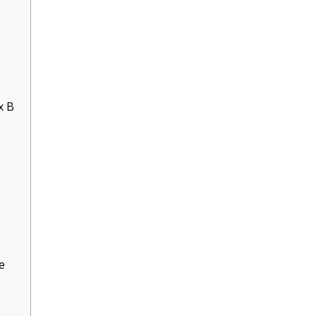
х В
е