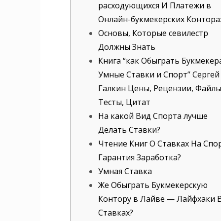
расходующихся И Платежи в
Онлайн-букмекерских Контора
Основы, Которые севилестр
Должны Знать
Книга “как Обыграть Букмекер
Умные Ставки и Спорт” Сергей
Галкин Цены, Рецензии, Файлы
Тесты, Цитат
На какой Вид Спорта лучше
Делать Ставки?
Чтение Книг О Ставках На Спо
Гарантия Заработка?
Умная Ставка
Же Обыграть Букмекерскую
Контору в Лайве — Лайфхаки 
Ставках?