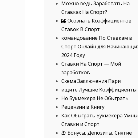
Можно ведь Заработать На
Ставках На Спорт?
🎰 Осознать Коэффициентов
Ставок В Спорт
командование По Ставкам в
Спорт Онлайн для Начинающи
2024 Году
Ставки На Спорт — Мой
заработков
Схема Заключения Пари
ищите Лучшие Коэффициенты
Но Букмекера Не Обыграть
Рецензии в Книгу
Как Обыграть Букмекера Умны
Ставки и Спорт
🎁 Бонусы, Депозиты, Снятие