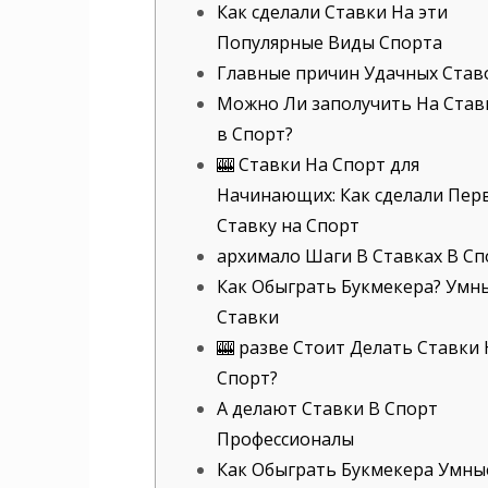
Как сделали Ставки На эти
Популярные Виды Спорта
Главные причин Удачных Став
Можно Ли заполучить На Став
в Спорт?
🎰 Ставки На Спорт для
Начинающих: Как сделали Пер
Ставку на Спорт
архимало Шаги В Ставках В Сп
Как Обыграть Букмекера? Умн
Ставки
🎰 разве Стоит Делать Ставки 
Спорт?
А делают Ставки В Спорт
Профессионалы
Как Обыграть Букмекера Умны