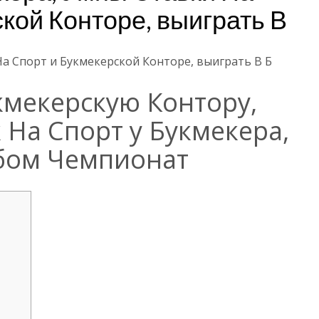
кой Конторе, выиграть В
а Спорт и Букмекерской Конторе, выиграть В Б
кмекерскую Контору,
 На Спорт у Букмекера,
бом Чемпионат