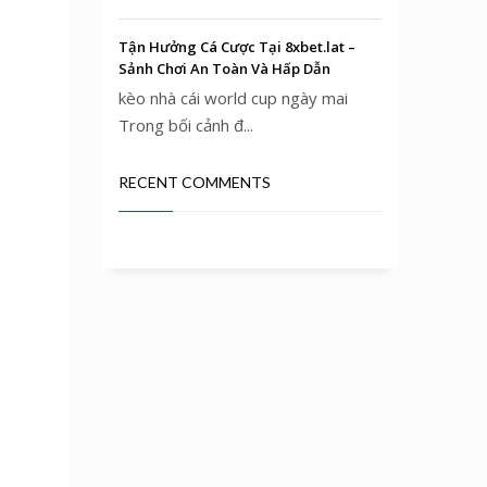
Tận Hưởng Cá Cược Tại 8xbet.lat –
Sảnh Chơi An Toàn Và Hấp Dẫn
kèo nhà cái world cup ngày mai
Trong bối cảnh đ...
RECENT COMMENTS