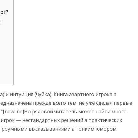
орт?
т
) и интуи­ция (чуйка). Книга азартного игрока а
редназначена прежде всего тем, не уже сделал первые
” “[newline]Но рядовой читатель может найти много
игрок — нестандартных решений а практических
остроумными высказываниями а тонким юмором.