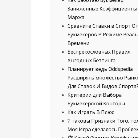
Заниженные Коэффициенты
Маржа
Cравните Ставки в Спорт От
Букмекеров В Режиме Реаль
Времени
Беспрекословных Правил
выгодных Беттинга
Планирует ведь Oddspedia
Расширять множество Рынк
Для Ставок И Видов Спорта
Критерии дли Выбора
Букмекерской Конторы
Как Играть В Плюс
❔ таковы Признаки Того, то
Моя Игра сделалось Пробле
🏆 Какой Формат Коэффици