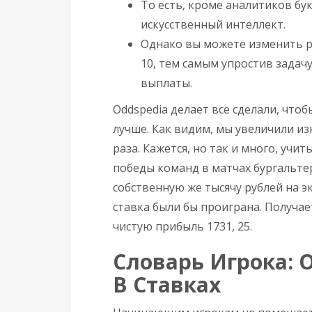
То есть, кроме аналитиков б
искусственный интеллект.
Однако вы можете изменить ра
10, тем самым упростив зада
выплаты.
Oddspedia делает все сделали, что
лучше. Как видим, мы увеличили из
раза. Кажется, но так и много, учит
победы команд в матчах бургальтер
собственную же тысячу рублей на 
ставка были бы проиграна. Получае
чистую прибыль 1731, 25.
Словарь Игрока: 
В Ставках