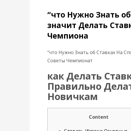
“что Нужно Знать об
значит Делать Став
Чемпиона
“что Нужно Знать об Ставках На Сп
Советы Чемпионат
как Делать Ставк
Правильно Делат
Новичкам
Content
Словарь Игрока: Основные