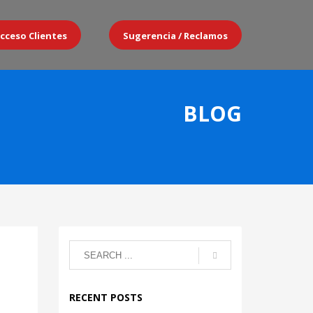
cceso Clientes
Sugerencia / Reclamos
BLOG
RECENT POSTS