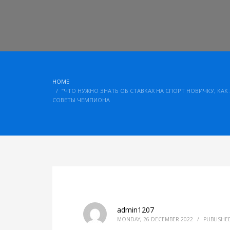
HOME
“ЧТО НУЖНО ЗНАТЬ ОБ СТАВКАХ НА СПОРТ НОВИЧКУ, КАК
СОВЕТЫ ЧЕМПИОНА
admin1207
MONDAY, 26 DECEMBER 2022
/
PUBLISHE