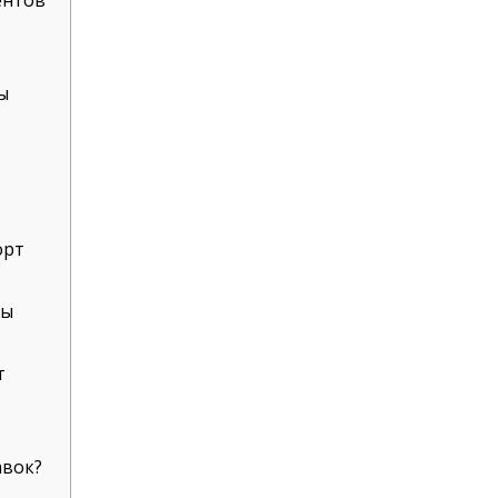
ы
орт
сы
т
авок?