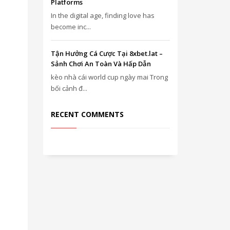
Platforms
In the digital age, finding love has
become inc...
Tận Hưởng Cá Cược Tại 8xbet.lat –
Sảnh Chơi An Toàn Và Hấp Dẫn
kèo nhà cái world cup ngày mai Trong
bối cảnh đ...
RECENT COMMENTS