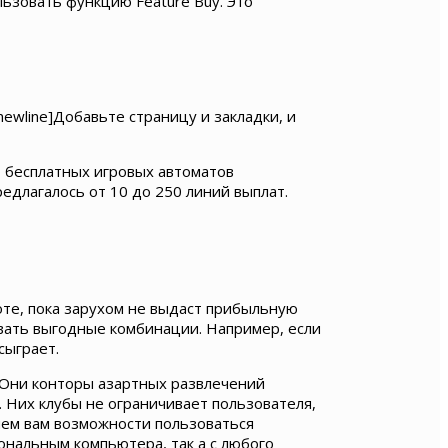
ьзовать функцию Feature Buy. Это
wline]Добавьте страницу и закладки, и
 бесплатных игровых автоматов
едлагалось от 10 до 250 линий выплат.
оте, пока зарухом не выдаст прибыльную
авать выгодные комбинации. Например, если
сыграет.
 Они конторы азартных развлечений
Них клубы не ограничивает пользователя,
яем вам возможности пользоваться
сональным компьютера, так а с любого