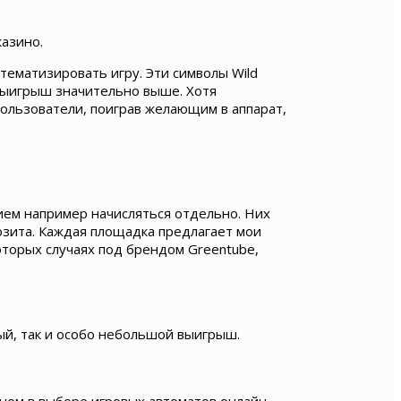
азино.
тематизировать игру. Эти символы Wild
 выигрыш значительно выше. Хотя
Пользователи, поиграв желающим в аппарат,
ем например начисляться отдельно. Них
озита. Каждая площадка предлагает мои
оторых случаях под брендом Greentube,
ый, так и особо небольшой выигрыш.
чном в выборе игровых автоматов онлайн,