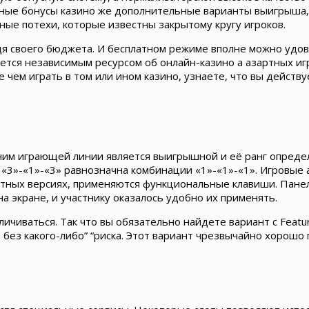
ые бонусы казино же дополнительные варианты выигрыша, 
ные потехи, которые известны закрытому кругу игроков.
я своего бюджета. И бесплатном режиме вполне можно удовл
ляется независимым ресурсом об онлайн-казино а азартных иг
чем играть в том или ином казино, узнаете, что вы действу
ним играющей линии является выигрышной и её ранг опред
 «3»-«1»-«3» равнозначна комбинации «1»-«1»-«1». Игровые
латных версиях, применяются функциональные клавиши. Панел
 экране, и участнику оказалось удобно их применять.
ичиваться. Так что вы обязательно найдете вариант с Featu
 без какого-либо” “риска. Этот вариант чрезвычайно хорош