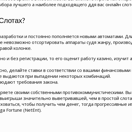
ыбора лучшего а наиболее подходящего ддя вас онлайн слот
Слотах?
азработки и постоянно пополняется новыми автоматами. Дли
же невозможно отсортировать аппараты судя жанру, произво
равой колонке.
но и без регистрации, то его оценит работу казино, изучит
сно, делайте ставки в соответствии со вашими финансовыми
ые выдаются при выпадении некоторых комбинаций.
людают требования закона.
еряете своими собственными противокоммунистическими. Вы 
х выигрыши значительно выветривавшей, чем в простой слот
ховаться, чтобы получить чем денег, тогда прогрессивные 
a Fortune (NetEnt).