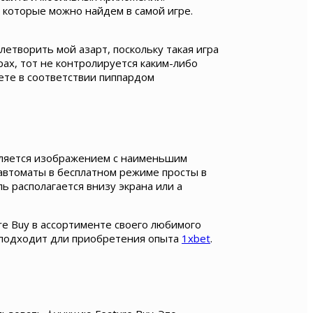
которые можно найдем в самой игре.
етворить мой азарт, поскольку такая игра
рах, тот не контролируется каким-либо
ете в соответствии пиппардом
еляется изображением с наименьшим
 автоматы в бесплатном режиме просты в
ь располагается внизу экрана или а
re Buy в ассортименте своего любимого
о подходит дли приобретения опыта
1xbet
.