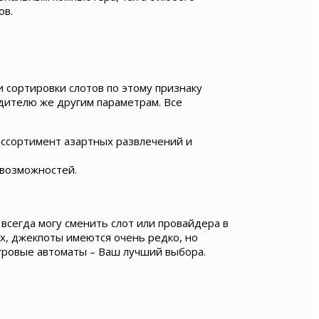
ов.
 сортировки слотов по этому признаку
дителю же другим параметрам. Все
 ассортимент азартных развлечений и
 возможностей.
всегда могу сменить слот или провайдера в
ах, джекпоты имеются очень редко, но
игровые автоматы – Ваш лучший выбора.