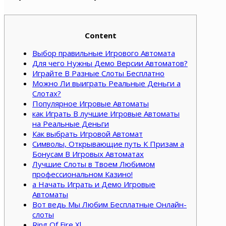
Content
Выбор правильные Игрового Автомата
Для чего Нужны Демо Версии Автоматов?
Играйте В Разные Слоты Бесплатно
Можно Ли выиграть Реальные Деньги а
Слотах?
Популярное Игровые Автоматы
как Играть В лучшие Игровые Автоматы
на Реальные Деньги
Как выбрать Игровой Автомат
Символы, Открывающие путь К Призам а
Бонусам В Игровых Автоматах
Лучшие Слоты в Твоем Любимом
профессиональном Казино!
а Начать Играть и Демо Игровые
Автоматы
Вот ведь Мы Любим Бесплатные Онлайн-
слоты
Ring Of Fire Xl