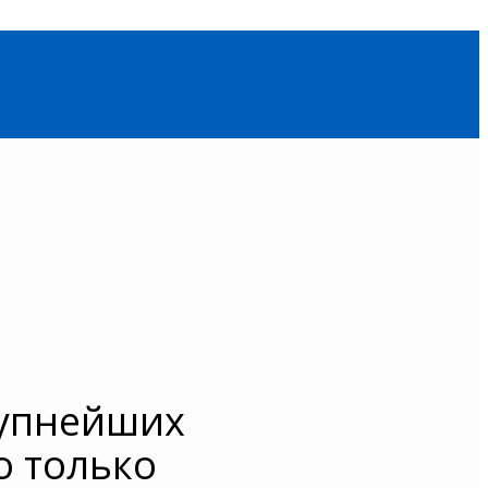
рупнейших
о только