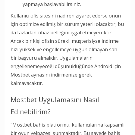
yapmaya başlayabilirsiniz.
Kullanıcı ofis sitesini nadiren ziyaret ederse onun
için optimize edilmiş bir sürüm yeterli olacaktır, bu
da fazladan cihaz belleğini işgal etmeyecektir.
Ancak bir kişi ofisin sürekli müşterisiyse indirme
hızı yüksek ve engellemeye uygun olmayan sah
bir başvuru almalıdır. Uygulamaların
engellenemeyeceği düşünüldüğünde Android için
Mostbet aynasını indirmenize gerek
kalmayacaktır.
Mostbet Uygulamasını Nasıl
Edinebilirim?
“Mostbet bahis platformu, kullanıcılarına kapsamlı
bir oyun yelpazesi sunmaktadır. Bu sayede bahis