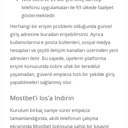
telefonu uygulamaları ile 93 ülkede faaliyet
göstermektedir.
Herhangi bir erişim problemi olduğunda güncel
giriş adresine buradan erişebilirsiniz. Ayrıca
kullanıcılarına e-posta bültenleri, sosyal medya
hesapları ve çeşitli iletişim kanalları üzerinden yeni
adresleri iletir. Bu sayede, üyelerin platforma
erişim konusunda sobre ufak bir tereddüt
yaşamadan, güvenli empieza hızlı bir şekilde giriş
yapabilmeleri sağlanmış olur.
Mostbet’i Ios’a Indirin
Kurulum birkaç saniye sürer empieza
tamamlandığında, akıllı telefonun çalışma
ekranında Mostbet logosuna sahip bir kısayol