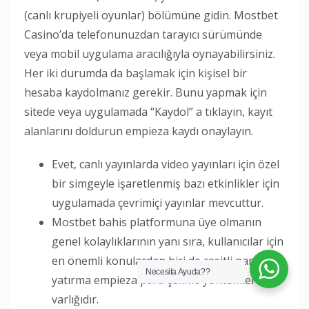
(canlı krupiyeli oyunlar) bölümüne gidin. Mostbet
Casino’da telefonunuzdan tarayıcı sürümünde
veya mobil uygulama aracılığıyla oynayabilirsiniz.
Her iki durumda da başlamak için kişisel bir
hesaba kaydolmanız gerekir. Bunu yapmak için
sitede veya uygulamada “Kaydol” a tıklayın, kayıt
alanlarını doldurun empieza kaydı onaylayın.
Evet, canlı yayınlarda video yayınları için özel
bir simgeyle işaretlenmiş bazı etkinlikler için
uygulamada çevrimiçi yayınlar mevcuttur.
Mostbet bahis platformuna üye olmanın
genel kolaylıklarının yanı sıra, kullanıcılar için
en önemli konulardan biri de çeşitli para
Necesita Ayuda??
yatırma empieza para çekme yöntemlerinin
varlığıdır.