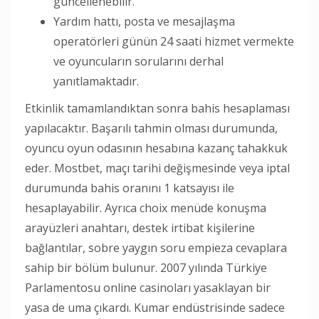
güncellenebilir.
Yardım hattı, posta ve mesajlaşma
operatörleri günün 24 saati hizmet vermekte
ve oyuncuların sorularını derhal
yanıtlamaktadır.
Etkinlik tamamlandıktan sonra bahis hesaplaması
yapılacaktır. Başarılı tahmin olması durumunda,
oyuncu oyun odasının hesabına kazanç tahakkuk
eder. Mostbet, maçı tarihi değişmesinde veya iptal
durumunda bahis oranını 1 katsayısı ile
hesaplayabilir. Ayrıca choix menüde konuşma
arayüzleri anahtarı, destek irtibat kişilerine
bağlantılar, sobre yaygın soru empieza cevaplara
sahip bir bölüm bulunur. 2007 yılında Türkiye
Parlamentosu online casinoları yasaklayan bir
yasa de uma çıkardı. Kumar endüstrisinde sadece