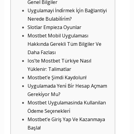
Genel Bilgiler
Uygulamayi İndi̇rmek İçi̇n Bağlantiyi
Nerede Bulabi̇li̇ri̇m?
Slotlar Empieza Oyunlar
Mostbet Mobil Uygulaması
Hakkında Gerekli Tüm Bilgiler Ve
Daha Fazlası
Ios’te Mostbet Türkiye Nasıl
Yüklenir: Talimatlar
Mostbet’e Şimdi Kaydolun!
Uygulamada Yeni̇ Bi̇r Hesap Açmam
Gereki̇yor Mu?
Mostbet Uygulamasinda Kullanilan
Ödeme Seçenekleri̇
Mostbet’e Giriş Yap Ve Kazanmaya
Başla!