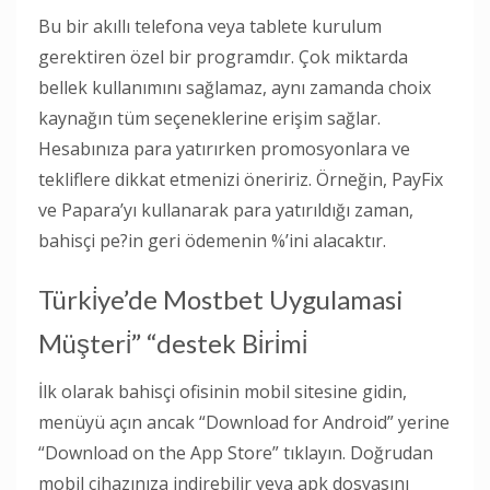
Bu bir akıllı telefona veya tablete kurulum
gerektiren özel bir programdır. Çok miktarda
bellek kullanımını sağlamaz, aynı zamanda choix
kaynağın tüm seçeneklerine erişim sağlar.
Hesabınıza para yatırırken promosyonlara ve
tekliflere dikkat etmenizi öneririz. Örneğin, PayFix
ve Papara’yı kullanarak para yatırıldığı zaman,
bahisçi pe?in geri ödemenin %’ini alacaktır.
Türki̇ye’de Mostbet Uygulamasi
Müşteri̇” “destek Bi̇ri̇mi̇
İlk olarak bahisçi ofisinin mobil sitesine gidin,
menüyü açın ancak “Download for Android” yerine
“Download on the App Store” tıklayın. Doğrudan
mobil cihazınıza indirebilir veya apk dosyasını