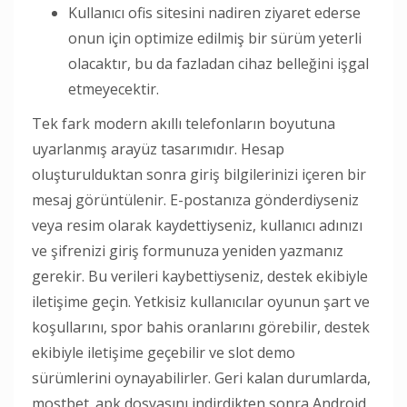
Kullanıcı ofis sitesini nadiren ziyaret ederse
onun için optimize edilmiş bir sürüm yeterli
olacaktır, bu da fazladan cihaz belleğini işgal
etmeyecektir.
Tek fark modern akıllı telefonların boyutuna
uyarlanmış arayüz tasarımıdır. Hesap
oluşturulduktan sonra giriş bilgilerinizi içeren bir
mesaj görüntülenir. E-postanıza gönderdiyseniz
veya resim olarak kaydettiyseniz, kullanıcı adınızı
ve şifrenizi giriş formunuza yeniden yazmanız
gerekir. Bu verileri kaybettiyseniz, destek ekibiyle
iletişime geçin. Yetkisiz kullanıcılar oyunun şart ve
koşullarını, spor bahis oranlarını görebilir, destek
ekibiyle iletişime geçebilir ve slot demo
sürümlerini oynayabilirler. Geri kalan durumlarda,
mostbet. apk dosyasını indirdikten sonra Android