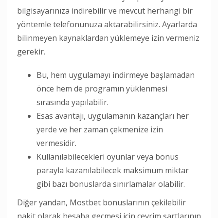
bilgisayarınıza indirebilir ve mevcut herhangi bir
yöntemle telefonunuza aktarabilirsiniz. Ayarlarda
bilinmeyen kaynaklardan yüklemeye izin vermeniz
gerekir.
Bu, hem uygulamayı indirmeye başlamadan
önce hem de programın yüklenmesi
sırasında yapılabilir.
Esas avantajı, uygulamanın kazançları her
yerde ve her zaman çekmenize izin
vermesidir.
Kullanılabilecekleri oyunlar veya bonus
parayla kazanılabilecek maksimum miktar
gibi bazı bonuslarda sınırlamalar olabilir.
Diğer yandan, Mostbet bonuslarının çekilebilir
nakit olarak hesaba geçmesi için çevrim şartlarının