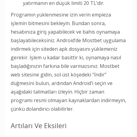
yatırmanın en düşük limiti 20 TL’dir.
Programın yüklenmesine izin verin empieza
işlemin bitmesini bekleyin. Bundan sonra,
hesabınıza giriş yapabilecek ve bahis oynamaya
başlayabileceksiniz. Android’de Mostbet uygulama
indirmek için siteden apk dosyasını yüklemeniz
gerekir. İşlem u kadar basittir ki, oynamaya nasıl
başladığınızın farkına bile varmazsınız. Mostbet
web sitesine gidin, sol üst köşedeki “İndir”
düğmesini bulun, ardından Android’i seçin ve
aşağıdaki talimatları izleyin. Hiçbir zaman
programı resmi olmayan kaynaklardan indirmeyin,
çünkü dolandırıcı olabilirler.
Artıları Ve Eksileri