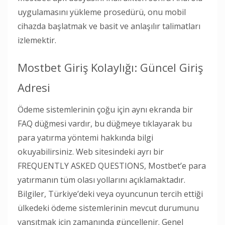
uygulamasını yükleme prosedürü, onu mobil
cihazda başlatmak ve basit ve anlaşılır talimatları
izlemektir.
Mostbet Giriş Kolaylığı: Güncel Giriş
Adresi
Ödeme sistemlerinin çoğu için aynı ekranda bir
FAQ düğmesi vardır, bu düğmeye tıklayarak bu
para yatırma yöntemi hakkında bilgi
okuyabilirsiniz. Web sitesindeki ayrı bir
FREQUENTLY ASKED QUESTIONS, Mostbet’e para
yatırmanın tüm olası yollarını açıklamaktadır.
Bilgiler, Türkiye’deki veya oyuncunun tercih ettiği
ülkedeki ödeme sistemlerinin mevcut durumunu
yansıtmak için zamanında güncellenir. Genel