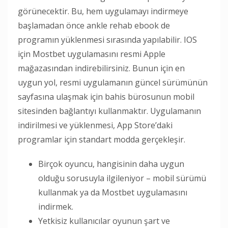
görünecektir. Bu, hem uygulamayı indirmeye
başlamadan önce ankle rehab ebook de
programın yüklenmesi sırasında yapılabilir. IOS
için Mostbet uygulamasını resmi Apple
mağazasından indirebilirsiniz. Bunun için en
uygun yol, resmi uygulamanın güncel sürümünün
sayfasına ulaşmak için bahis bürosunun mobil
sitesinden bağlantıyı kullanmaktır. Uygulamanın
indirilmesi ve yüklenmesi, App Store’daki
programlar için standart modda gerçekleşir.
Birçok oyuncu, hangisinin daha uygun
olduğu sorusuyla ilgileniyor – mobil sürümü
kullanmak ya da Mostbet uygulamasını
indirmek.
Yetkisiz kullanıcılar oyunun şart ve