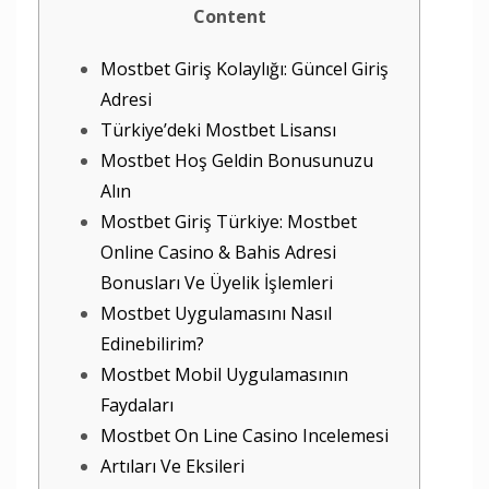
Content
Mostbet Giriş Kolaylığı: Güncel Giriş
Adresi
Türkiye’deki Mostbet Lisansı
Mostbet Hoş Geldin Bonusunuzu
Alın
Mostbet Giriş Türkiye: Mostbet
Online Casino & Bahis Adresi
Bonusları Ve Üyelik İşlemleri
Mostbet Uygulamasını Nasıl
Edinebilirim?
Mostbet Mobil Uygulamasının
Faydaları
Mostbet On Line Casino Incelemesi
Artıları Ve Eksileri