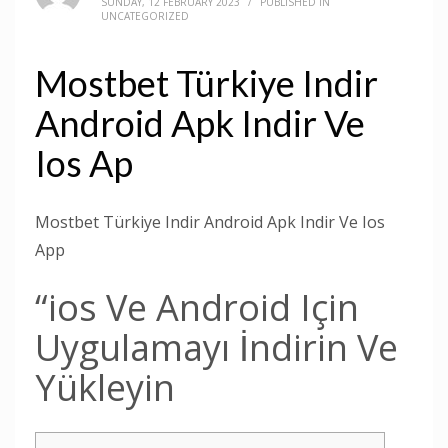
SUNDAY, 12 FEBRUARY 2023
/
PUBLISHED IN
UNCATEGORIZED
Mostbet Türkiye Indir
Android Apk Indir Ve
Ios Ap
Mostbet Türkiye Indir Android Apk Indir Ve Ios
App
“ios Ve Android Için
Uygulamayı İndirin Ve
Yükleyin