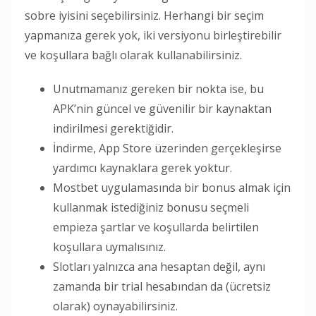
sobre iyisini seçebilirsiniz. Herhangi bir seçim
yapmanıza gerek yok, iki versiyonu birleştirebilir
ve koşullara bağlı olarak kullanabilirsiniz.
Unutmamanız gereken bir nokta ise, bu
APK’nin güncel ve güvenilir bir kaynaktan
indirilmesi gerektiğidir.
İndirme, App Store üzerinden gerçekleşirse
yardımcı kaynaklara gerek yoktur.
Mostbet uygulamasında bir bonus almak için
kullanmak istediğiniz bonusu seçmeli
empieza şartlar ve koşullarda belirtilen
koşullara uymalısınız.
Slotları yalnızca ana hesaptan değil, aynı
zamanda bir trial hesabından da (ücretsiz
olarak) oynayabilirsiniz.