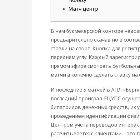
Матч центр
В нам букмекерской конторе невоз
предварительно скачав но в соот
ставки на спорт. Кнопка для регис
переднем углу. Каждый зарегистри
прямом эфире смотреть футбольные
матчи а конечно сделать ставку на 
И последние 5 матчей в АПЛ «Бернл
последний проиграл. ЕЦУПС осущес
бипатридов денежных средств, их у
проведением идентификации физиче
Центром учета переводов интеракт
рассчитывается с клиентами – это 