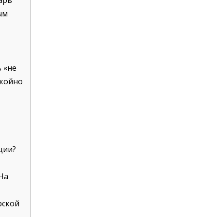
ым
 «не
окойно
ции?
На
рской