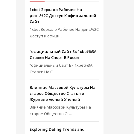
1xbet Зеркало Рабочее На
день%2C Доступ К официальной
Сайт
1xbet Зеркало Рабочее На день%2C
Доступ К офици...
“официальный Сайт Бк 1xbet%3A
Ставки На Спорт В Росси
“официальный Сайт Бк 1xbet%3A
Ставки На С...
Влияние Массовой Культуры На
старое Общество Статья и
Журнале «юный Ученый
Влияние Массовой Культуры На
старое Общество Ст...
Exploring Dating Trends and