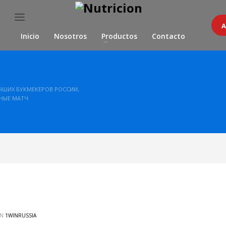
A
Inicio
Nosotros
Productos
Contacto
УЧШИХ БУКМЕКЕРОВ РОССИИ,
НЫЕ МАТЧ
IN
1WINRUSSIA