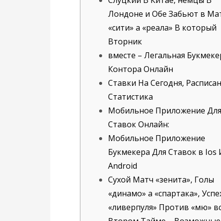
Лондоне и Обе Забьют в Ма
«сити» а «реала» В который
Вторник
вместе – Легальная Букмеке
Контора Онлайн
Ставки На Сегодня, Расписа
Статистика
Мобильное Приложение Дл
Ставок Онлайн:
Мобильное Приложение
Букмекера Для Ставок в Ios 
Android
Сухой Матч «зенита», Голы
«динамо» а «спартака», Успе
«ливерпуля» Против «мю» в
Втором Тайме – Возможные