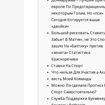
европе По Предотвращенн
некоторым Голам, Но «псж»
Сегодня Котируется выше
«двойки»
Большой рисковать Ставить
Забьет В Матче», не Это Сп
зашло На «балтику» претив
«зенита» Статистика
Красноречива
Ставки На Спорт
Что нельзя Для Участия а Ак
весть Моей Команды
Можно Ли сделали Прогноз 
Спорт Самостоятельно?
Служба Поддержки Букмеке
Конторы Betboom