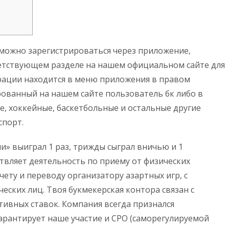
можно зарегистрироваться через приложение,
ветствующем разделе на нашем официальном сайте для
трации находится в меню приложения в правом
рованный на нашем сайте пользователь бк либо в
, хоккейные, баскетбольные и остальные другие
спорт.
и» выиграл 1 раз, трижды сыграл вничью и 1
твляет деятельность по приему от физических
чету и переводу организатору азартных игр, с
ских лиц. Твоя букмекерская контора связан с
ивных ставок. Компания всегда признался
гарантирует наше участие и СРО (саморегулируемой