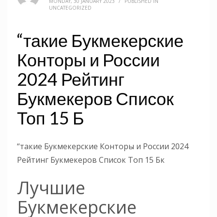
MONDAY, 30 JANUARY 2023
/
PUBLISHED IN
UNCATEGORIZED
“такие Букмекерские
Конторы и России
2024 Рейтинг
Букмекеров Список
Топ 15 Б
“такие Букмекерские Конторы и России 2024
Рейтинг Букмекеров Список Топ 15 Бк
Лучшие
Букмекерские