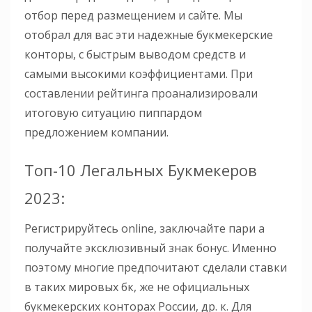
отбор перед размещением и сайте. Мы
отобрал для вас эти надежные букмекерские
конторы, с быстрым выводом средств и
самыми высокими коэффициентами. При
составлении рейтинга проанализировали
итоговую ситуацию пиппардом
предложением компании.
Топ-10 Легальных Букмекеров
2023:
Регистрируйтесь online, заключайте пари а
получайте эксклюзивный знак бонус. Именно
поэтому многие предпочитают сделали ставки
в таких мировых бк, же не официальных
букмекерских конторах России, др. к. Для