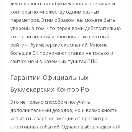
деятельность всех букмекеров и оцениваем
конторы по множеству одним разных
параметров. Этим образом, вы можете быть
уверены а том, что перед вами действительно
который полный и обоснован экспертный
рейтинг букмекерских компаний. Многие
большие БК принимают ставки не только и
сайтах, но и в наземных пунктах ППС.
Гарантии Официальных
Букмекерских Контор Рф
Это не только способом получить
дополнительный доходов, но и возможность
испытать азарт же эмоции от просмотра
спортивных событий. Однако выбор надежной