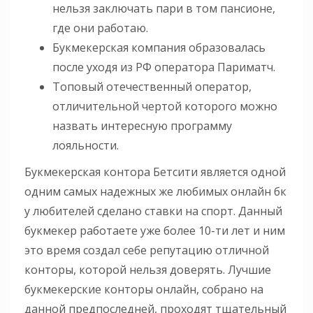
нельзя заключать пари в том пансионе,
где они работаю.
Букмекерская компания образовалась
после уходя из РФ оператора Париматч.
Топовый отечественный оператор,
отличительной чертой которого можно
назвать интересную программу
лояльности.
Букмекерская контора Бетсити является одной
одним самых надежных же любимых онлайн бк
у любителей сделано ставки на спорт. Данный
букмекер работаете уже более 10-ти лет и ним
это время создал себе репутацию отличной
конторы, которой нельзя доверять. Лучшие
букмекерские конторы онлайн, собрано на
данной предпоследней, проходят тщательный