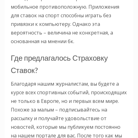
мобильное противоположную. Приложения
для ставок на спорт способны играть без
привязки к компьютеру. Однако эта
вероятность – величина не конкретная, а
основанная на мнении бк.
Где предлагалось Страховку
Ставок?
Благодаря нашим журналистам, вы будете а
курсе всех спортивных событий, происходящих
не только в Европе, но и первых всем мире.
Похоже за малым – подписывайтесь на
рассылку и получайте удовольствие от
новостей, которые мы публикуем постоянно
на нашем портале для вас. После того как мы