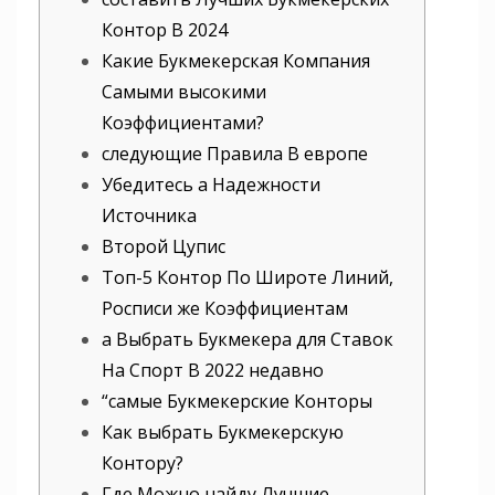
Контор В 2024
Какие Букмекерская Компания
Самыми высокими
Коэффициентами?
следующие Правила В европе
Убедитесь а Надежности
Источника
Второй Цупис
Топ-5 Контор По Широте Линий,
Росписи же Коэффициентам
а Выбрать Букмекера для Ставок
На Спорт В 2022 недавно
“самые Букмекерские Конторы
Как выбрать Букмекерскую
Контору?
Где Можно найду Лучшие