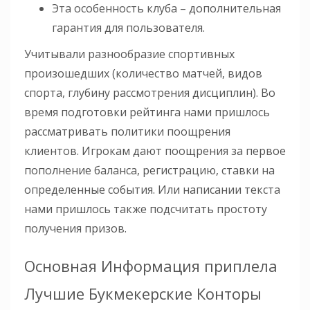
Эта особенность клуба – дополнительная
гарантия для пользователя.
Учитывали разнообразие спортивных
произошедших (количество матчей, видов
спорта, глубину рассмотрения дисциплин). Во
время подготовки рейтинга нами пришлось
рассматривать политики поощрения
клиентов. Игрокам дают поощрения за первое
пополнение баланса, регистрацию, ставки на
определенные события. Или написании текста
нами пришлось также подсчитать простоту
получения призов.
Основная Информация приплела
Лучшие Букмекерские Конторы