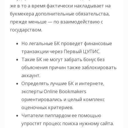
же в то а время фактически накладывает на
букмекера дополнительные обязательства,
прежде меньше — по взаимодействию с
государством.
Но легальные БК проведет финансовые
транзакции через Первый ЦУПИС.
Такие БК не могут забрать бонус без
объяснения причин также заблокировать
аккаунт.
Определять лучшие БК и интернете,
эксперты Online Bookmakers
ориентировались и целый комплекс
оценочных критериев.
Читатели пиппардом ее помощью
упростят процесс поиска нужному сайта.