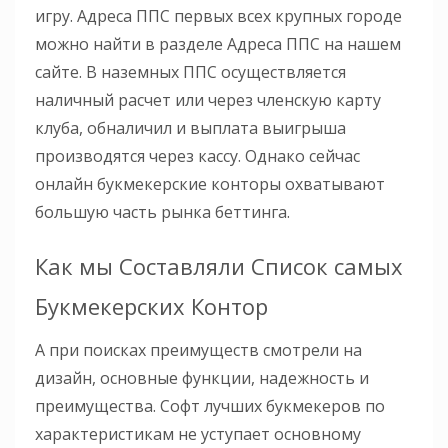
игру. Адреса ППС первых всех крупных городе
можно найти в разделе Адреса ППС на нашем
сайте. В наземных ППС осуществляется
наличный расчет или через членскую карту
клуба, обналичил и выплата выигрыша
производятся через кассу. Однако сейчас
онлайн букмекерские конторы охватывают
большую часть рынка беттинга.
Как мы Составляли Список самых
Букмекерских Контор
А при поисках преимуществ смотрели на
дизайн, основные функции, надежность и
преимущества. Софт лучших букмекеров по
характеристикам не уступает основному