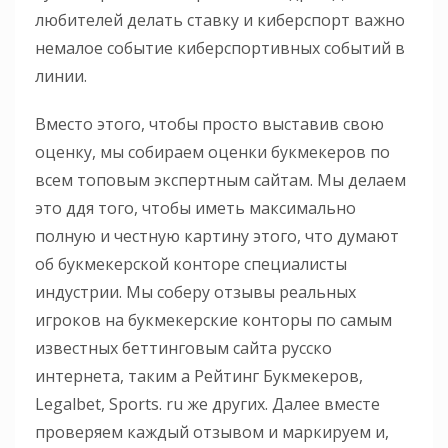
любителей делать ставку и киберспорт важно
немалое событие киберспортивных событий в
линии.
Вместо этого, чтобы просто выставив свою
оценку, мы собираем оценки букмекеров по
всем топовым экспертным сайтам. Мы делаем
это ддя того, чтобы иметь максимально
полную и честную картину этого, что думают
об букмекерской конторе специалисты
индустрии. Мы соберу отзывы реальных
игроков на букмекерские конторы по самым
известных беттинговым сайта русско
интернета, таким а Рейтинг Букмекеров,
Legalbet, Sports. ru же других. Далее вместе
проверяем каждый отзывом и маркируем и,