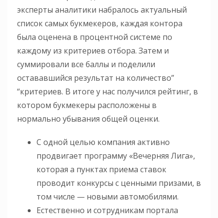
эксперты аналитики набралось актуальный
список самых букмекеров, каждая контора
была оценена в процентной системе по
каждому из критериев отбора. Затем и
суммировали все баллы и поделили
остававшийся результат на количество”
“критериев. В итоге у нас получился рейтинг, в
котором букмекеры расположены в
нормально убывания общей оценки.
С одной целью компания активно
продвигает программу «Вечерняя Лига»,
которая а пунктах приема ставок
проводит конкурсы с ценными призами, в
том числе — новыми автомобилями.
Естественно и сотрудникам портала