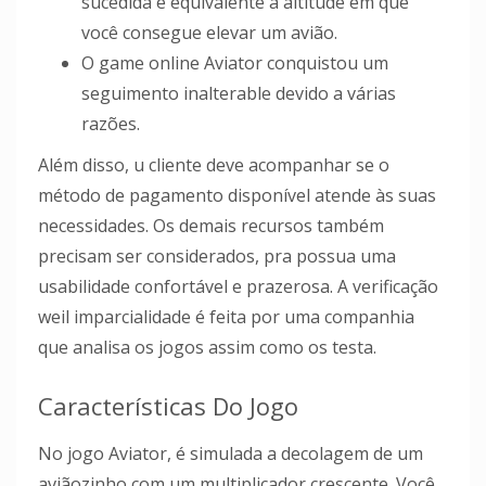
sucedida é equivalente à altitude em que
você consegue elevar um avião.
O game online Aviator conquistou um
seguimento inalterable devido a várias
razões.
Além disso, u cliente deve acompanhar se o
método de pagamento disponível atende às suas
necessidades. Os demais recursos também
precisam ser considerados, pra possua uma
usabilidade confortável e prazerosa. A verificação
weil imparcialidade é feita por uma companhia
que analisa os jogos assim como os testa.
Características Do Jogo
No jogo Aviator, é simulada a decolagem de um
aviãozinho com um multiplicador crescente. Você