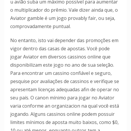
u avião suba um máximo possível para aumentar
o multiplicador do prêmio. Vale dizer ainda que, o
Aviator gamble é um jogo provably fair, ou seja,
comprovadamente puntual.
No entanto, isto vai depender das promoções em
vigor dentro das casas de apostas. Você pode
jogar Aviator em diversos cassinos online que
disponibilizam este jogo no ano de sua seleção.
Para encontrar um cassino confiável e seguro,
pesquise por avaliações de cassinos e verifique se
apresentam licenças adequadas afin de operar no
seu país. O canon mínimo para jogar no Aviator
varia conforme an organizacion na qual você está
jogando. Alguns cassinos online podem possuir
limites mínimos de aposta muito baixos, como $0,
10 ou até menos, enquanto outros tem a