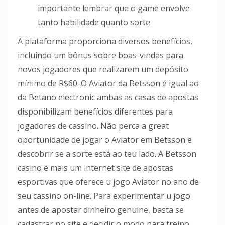
importante lembrar que o game envolve
tanto habilidade quanto sorte.
A plataforma proporciona diversos benefícios,
incluindo um bônus sobre boas-vindas para
novos jogadores que realizarem um depósito
mínimo de R$60. O Aviator da Betsson é igual ao
da Betano electronic ambas as casas de apostas
disponibilizam benefícios diferentes para
jogadores de cassino. Não perca a great
oportunidade de jogar o Aviator em Betsson e
descobrir se a sorte está ao teu lado. A Betsson
casino é mais um internet site de apostas
esportivas que oferece u jogo Aviator no ano de
seu cassino on-line. Para experimentar u jogo
antes de apostar dinheiro genuine, basta se
cadastrar no site e decidir o modo para treino.