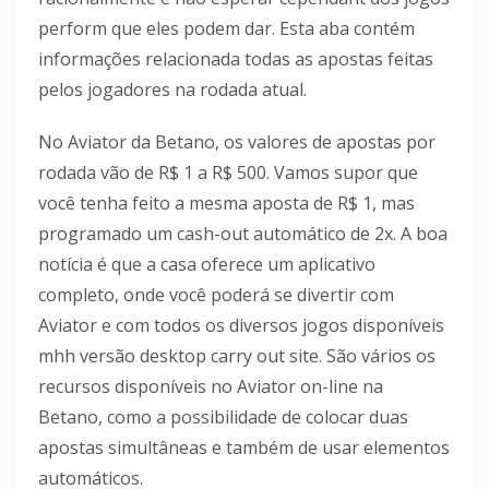
perform que eles podem dar. Esta aba contém
informações relacionada todas as apostas feitas
pelos jogadores na rodada atual.
No Aviator da Betano, os valores de apostas por
rodada vão de R$ 1 a R$ 500. Vamos supor que
você tenha feito a mesma aposta de R$ 1, mas
programado um cash-out automático de 2x. A boa
notícia é que a casa oferece um aplicativo
completo, onde você poderá se divertir com
Aviator e com todos os diversos jogos disponíveis
mhh versão desktop carry out site. São vários os
recursos disponíveis no Aviator on-line na
Betano, como a possibilidade de colocar duas
apostas simultâneas e também de usar elementos
automáticos.