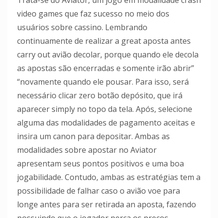
Trata-se do Aviator, um jogo em modalidade crash
video games que faz sucesso no meio dos
usuários sobre cassino. Lembrando
continuamente de realizar a great aposta antes
carry out avião decolar, porque quando ele decola
as apostas são encerradas e somente irão abrir”
“novamente quando ele pousar. Para isso, será
necessário clicar zero botão depósito, que irá
aparecer simply no topo da tela. Após, selecione
alguma das modalidades de pagamento aceitas e
insira um canon para depositar. Ambas as
modalidades sobre apostar no Aviator
apresentam seus pontos positivos e uma boa
jogabilidade. Contudo, ambas as estratégias tem a
possibilidade de falhar caso o avião voe para
longe antes para ser retirada an aposta, fazendo