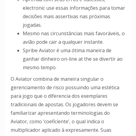
electronic use essas informações para tomar
decisões mais assertivas nas próximas
jogadas.
Mesmo nas circunstâncias mais favoráveis, o
avião pode cair a qualquer instante.
Spribe Aviator é uma ótima maneira de
ganhar dinheiro on-line at the se divertir ao
mesmo tempo.
O Aviator combina de maneira singular o
gerenciamento de risco possuindo uma estética
para jogo que o diferencia dos exemplares
tradicionais de apostas. Os jogadores devem se
familiarizar apresentando terminologias do
Aviator, como ‘coeficiente’, o qual indica o
multiplicador aplicado à expresamente. Suas