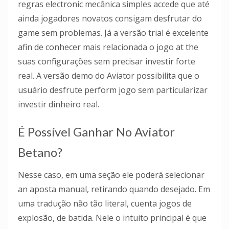
regras electronic mecânica simples accede que até
ainda jogadores novatos consigam desfrutar do
game sem problemas. Já a versão trial é excelente
afin de conhecer mais relacionada o jogo at the
suas configurações sem precisar investir forte
real. A versão demo do Aviator possibilita que o
usuário desfrute perform jogo sem particularizar
investir dinheiro real.
É Possível Ganhar No Aviator
Betano?
Nesse caso, em uma seção ele poderá selecionar
an aposta manual, retirando quando desejado. Em
uma tradução não tão literal, cuenta jogos de
explosão, de batida. Nele o intuito principal é que