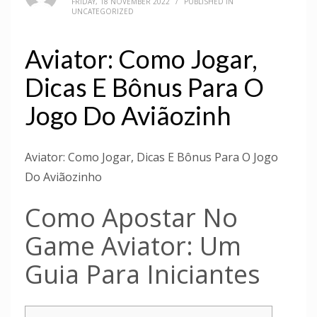
FRIDAY, 18 NOVEMBER 2022
/
PUBLISHED IN
UNCATEGORIZED
Aviator: Como Jogar,
Dicas E Bônus Para O
Jogo Do Aviãozinh
Aviator: Como Jogar, Dicas E Bônus Para O Jogo
Do Aviãozinho
Como Apostar No
Game Aviator: Um
Guia Para Iniciantes