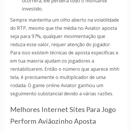
ocorrerá, ele perderá todo o montante
investido.
Sempre mantenha um olho aberto na volatilidade
do RTP, mesmo que the média no Aviator aposta
seja para 97%, qualquer movimentação que
reduza esse valor, requer atenção do jogador.
Para isso existem técnicas de aposta específicas e
em tua maioria ajudam os jogadores a
rentabilizarem. Então o número que aparece mhh
tela, é precisamente o multiplicador de uma
rodada. O game online Aviator ganhou um
seguimento substancial devido a várias razões.
Melhores Internet Sites Para Jogo
Perform Aviãozinho Aposta