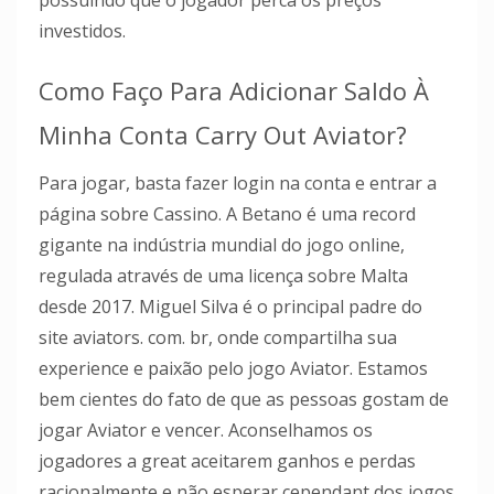
possuindo que o jogador perca os preços
investidos.
Como Faço Para Adicionar Saldo À
Minha Conta Carry Out Aviator?
Para jogar, basta fazer login na conta e entrar a
página sobre Cassino. A Betano é uma record
gigante na indústria mundial do jogo online,
regulada através de uma licença sobre Malta
desde 2017. Miguel Silva é o principal padre do
site aviators. com. br, onde compartilha sua
experience e paixão pelo jogo Aviator. Estamos
bem cientes do fato de que as pessoas gostam de
jogar Aviator e vencer. Aconselhamos os
jogadores a great aceitarem ganhos e perdas
racionalmente e não esperar cependant dos jogos