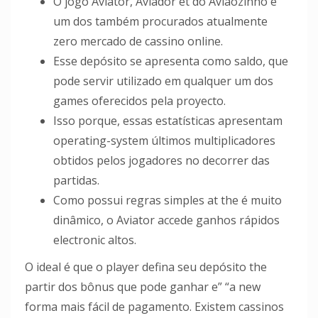
O jogo Aviator, Aviador et do Aviãozinho é
um dos também procurados atualmente
zero mercado de cassino online.
Esse depósito se apresenta como saldo, que
pode servir utilizado em qualquer um dos
games oferecidos pela proyecto.
Isso porque, essas estatísticas apresentam
operating-system últimos multiplicadores
obtidos pelos jogadores no decorrer das
partidas.
Como possui regras simples at the é muito
dinâmico, o Aviator accede ganhos rápidos
electronic altos.
O ideal é que o player defina seu depósito the
partir dos bônus que pode ganhar e” “a new
forma mais fácil de pagamento. Existem cassinos