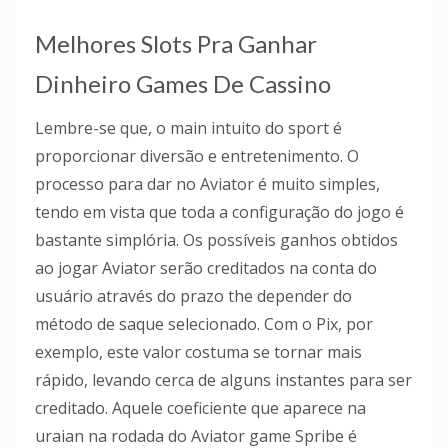
Melhores Slots Pra Ganhar
Dinheiro Games De Cassino
Lembre-se que, o main intuito do sport é
proporcionar diversão e entretenimento. O
processo para dar no Aviator é muito simples,
tendo em vista que toda a configuração do jogo é
bastante simplória. Os possíveis ganhos obtidos
ao jogar Aviator serão creditados na conta do
usuário através do prazo the depender do
método de saque selecionado. Com o Pix, por
exemplo, este valor costuma se tornar mais
rápido, levando cerca de alguns instantes para ser
creditado. Aquele coeficiente que aparece na
uraian na rodada do Aviator game Spribe é