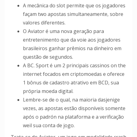
A mecânica do slot permite que os jogadores
façam two apostas simultaneamente, sobre
valores diferentes.
O Aviator é uma nova geração para
entretenimento que da voie aos jogadores
brasileiros ganhar prêmios na dinheiro em
questão de segundos.
A BC. Sport é um 2 principais cassinos on the
internet focados em criptomoedas e oferece
1 bônus de cadastro atrativo em BCD, sua
própria moeda digital.
Lembre-se de o qual, na maioria dasjenige
vezes, as apostas estão disponíveis somente
após o padrón na plataforma e a verificação
weil sua conta de jogo.