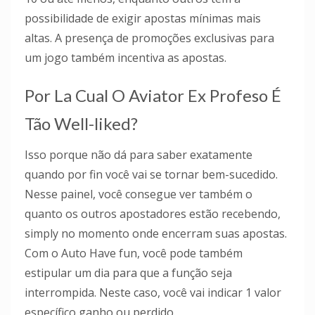
possibilidade de exigir apostas mínimas mais
altas. A presença de promoções exclusivas para
um jogo também incentiva as apostas.
Por La Cual O Aviator Ex Profeso É
Tão Well-liked?
Isso porque não dá para saber exatamente
quando por fin você vai se tornar bem-sucedido.
Nesse painel, você consegue ver também o
quanto os outros apostadores estão recebendo,
simply no momento onde encerram suas apostas.
Com o Auto Have fun, você pode também
estipular um dia para que a função seja
interrompida. Neste caso, você vai indicar 1 valor
específico ganho ou perdido.