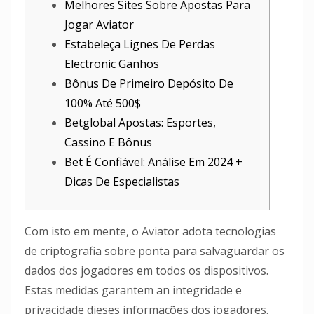
Melhores Sites Sobre Apostas Para
Jogar Aviator
Estabeleça Lignes De Perdas
Electronic Ganhos
Bônus De Primeiro Depósito De
100% Até 500$
Betglobal Apostas: Esportes,
Cassino E Bônus
Bet É Confiável: Análise Em 2024 +
Dicas De Especialistas
Com isto em mente, o Aviator adota tecnologias
de criptografia sobre ponta para salvaguardar os
dados dos jogadores em todos os dispositivos.
Estas medidas garantem an integridade e
privacidade dieses informações dos jogadores.