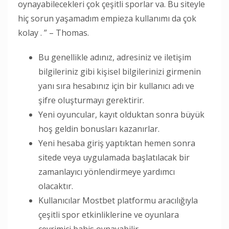
oynayabilecekleri çok çeşitli sporlar va. Bu siteyle
hiç sorun yaşamadım empieza kullanımı da çok
kolay . ” – Thomas.
Bu genellikle adınız, adresiniz ve iletişim
bilgileriniz gibi kişisel bilgilerinizi girmenin
yanı sıra hesabınız için bir kullanıcı adı ve
şifre oluşturmayı gerektirir.
Yeni oyuncular, kayıt olduktan sonra büyük
hoş geldin bonusları kazanırlar.
Yeni hesaba giriş yaptıktan hemen sonra
sitede veya uygulamada başlatılacak bir
zamanlayıcı yönlendirmeye yardımcı
olacaktır.
Kullanıcılar Mostbet platformu aracılığıyla
çeşitli spor etkinliklerine ve oyunlara