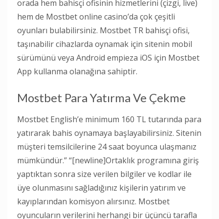
orada hem bahisçi ofisinin hizmetlerini (çizgi, live)
hem de Mostbet online casino’da çok çeşitli
oyunları bulabilirsiniz. Mostbet TR bahisçi ofisi,
taşınabilir cihazlarda oynamak için sitenin mobil
sürümünü veya Android empieza iOS için Mostbet
App kullanma olanağına sahiptir.
Mostbet Para Yatırma Ve Çekme
Mostbet English’e minimum 160 TL tutarında para
yatırarak bahis oynamaya başlayabilirsiniz. Sitenin
müşteri temsilcilerine 24 saat boyunca ulaşmanız
mümkündür.” “[newline]Ortaklık programına giriş
yaptıktan sonra size verilen bilgiler ve kodlar ile
üye olunmasını sağladığınız kişilerin yatırım ve
kayıplarından komisyon alırsınız. Mostbet
oyuncuların verilerini herhangi bir üçüncü tarafla