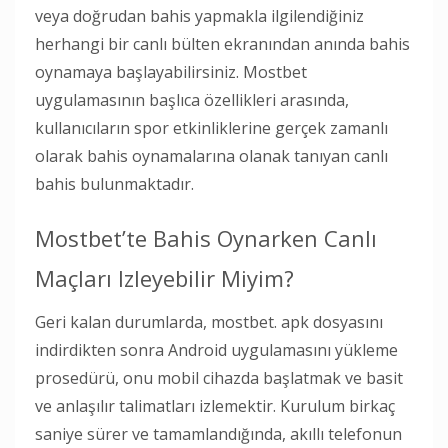
veya doğrudan bahis yapmakla ilgilendiğiniz
herhangi bir canlı bülten ekranından anında bahis
oynamaya başlayabilirsiniz. Mostbet
uygulamasının başlıca özellikleri arasında,
kullanıcıların spor etkinliklerine gerçek zamanlı
olarak bahis oynamalarına olanak tanıyan canlı
bahis bulunmaktadır.
Mostbet’te Bahis Oynarken Canlı
Maçları Izleyebilir Miyim?
Geri kalan durumlarda, mostbet. apk dosyasını
indirdikten sonra Android uygulamasını yükleme
prosedürü, onu mobil cihazda başlatmak ve basit
ve anlaşılır talimatları izlemektir. Kurulum birkaç
saniye sürer ve tamamlandığında, akıllı telefonun