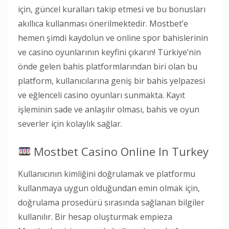
için, güncel kuralları takip etmesi ve bu bonusları
akıllıca kullanması önerilmektedir. Mostbet’e
hemen şimdi kaydolun ve online spor bahislerinin
ve casino oyunlarının keyfini çıkarın! Türkiye’nin
önde gelen bahis platformlarından biri olan bu
platform, kullanıcılarına geniş bir bahis yelpazesi
ve eğlenceli casino oyunları sunmakta. Kayıt
işleminin sade ve anlaşılır olması, bahis ve oyun
severler için kolaylık sağlar.
Mostbet Casino Online In Turkey
Kullanıcının kimliğini doğrulamak ve platformu
kullanmaya uygun olduğundan emin olmak için,
doğrulama prosedürü sırasında sağlanan bilgiler
kullanılır. Bir hesap oluşturmak empieza