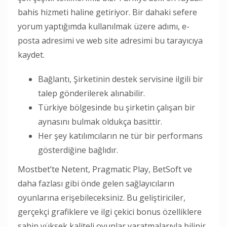
bahis hizmeti haline getiriyor. Bir dahaki sefere
yorum yaptığımda kullanılmak üzere adımı, e-
posta adresimi ve web site adresimi bu tarayıcıya
kaydet.
Bağlantı, Şirketinin destek servisine ilgili bir
talep gönderilerek alınabilir.
Türkiye bölgesinde bu şirketin çalışan bir
aynasını bulmak oldukça basittir.
Her şey katılımcıların ne tür bir performans
gösterdiğine bağlıdır.
Mostbet’te Netent, Pragmatic Play, BetSoft ve
daha fazlası gibi önde gelen sağlayıcıların
oyunlarına erişebileceksiniz. Bu geliştiriciler,
gerçekçi grafiklere ve ilgi çekici bonus özelliklere
sahip yüksek kaliteli oyunlar yaratmalarıyla bilinir.