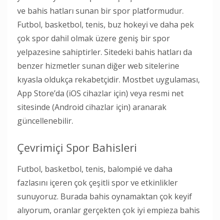
ve bahis hatları sunan bir spor platformudur.
Futbol, basketbol, tenis, buz hokeyi ve daha pek
çok spor dahil olmak üzere geniş bir spor
yelpazesine sahiptirler. Sitedeki bahis hatları da
benzer hizmetler sunan diğer web sitelerine
kıyasla oldukça rekabetçidir. Mostbet uygulaması,
App Store’da (iOS cihazlar için) veya resmi net
sitesinde (Android cihazlar için) aranarak
güncellenebilir.
Çevrimiçi Spor Bahisleri
Futbol, basketbol, tenis, balompié ve daha
fazlasını içeren çok çeşitli spor ve etkinlikler
sunuyoruz. Burada bahis oynamaktan çok keyif
alıyorum, oranlar gerçekten çok iyi empieza bahis