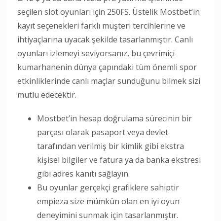
seçilen slot oyunları için 250FS. Üstelik Mostbet’in
kayıt seçenekleri farklı müşteri tercihlerine ve
ihtiyaçlarına uyacak şekilde tasarlanmıştır. Canlı
oyunları izlemeyi seviyorsanız, bu çevrimiçi
kumarhanenin dünya çapındaki tüm önemli spor
etkinliklerinde canlı maçlar sunduğunu bilmek sizi
mutlu edecektir.
Mostbet’in hesap doğrulama sürecinin bir
parçası olarak pasaport veya devlet
tarafından verilmiş bir kimlik gibi ekstra
kişisel bilgiler ve fatura ya da banka ekstresi
gibi adres kanıtı sağlayın.
Bu oyunlar gerçekçi grafiklere sahiptir
empieza size mümkün olan en iyi oyun
deneyimini sunmak için tasarlanmıştır.