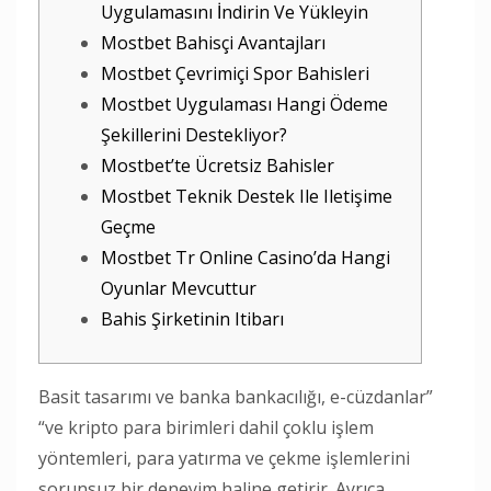
Uygulamasını İndirin Ve Yükleyin
Mostbet Bahisçi Avantajları
Mostbet Çevrimiçi Spor Bahisleri
Mostbet Uygulaması Hangi Ödeme
Şekillerini Destekliyor?
Mostbet’te Ücretsiz Bahisler
Mostbet Teknik Destek Ile Iletişime
Geçme
Mostbet Tr Online Casino’da Hangi
Oyunlar Mevcuttur
Bahis Şirketinin Itibarı
Basit tasarımı ve banka bankacılığı, e-cüzdanlar”
“ve kripto para birimleri dahil çoklu işlem
yöntemleri, para yatırma ve çekme işlemlerini
sorunsuz bir deneyim haline getirir. Ayrıca,