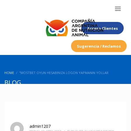
Acceso Clientes
Sugerencia / Reclamos
HOME
“MOSTBET OYUN HESABINIZA LOGON YAPMANIN YOLLAR
BLOG
admin1207