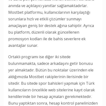
anında ve açıklayıcı yanıtlar sağlamaktadırlar.
Mostbet platformu, kullanıcılarının karşılaştığı
sorunlara hızlı ve etkili çözümler sunmayı
amaçlayan geniş bir destek ağına sahiptir. Ayrıca
bu platform, düzenli olarak güncellenen
promosyon kodları ile de bahis severlere ek
avantajlar sunar.
Ortaklı programı ise diğer iki sitede
bulunmamakta, sadece arkadaşını getir bonusu
yer almaktadır. Bütün bu noktalar üzerinden ele
aldığımızda Mostbet rakiplerinin ilerisinde bir
sitedir. Bu sitede spor bahisleri yapmak için Türk
kullanıcıların öncelikle web sitelerine kayıt olarak
kendilerinde bir hesap açmaları gerekmektedir.
Bunu yaptıktan sonra, hesap kontrol panelinizden