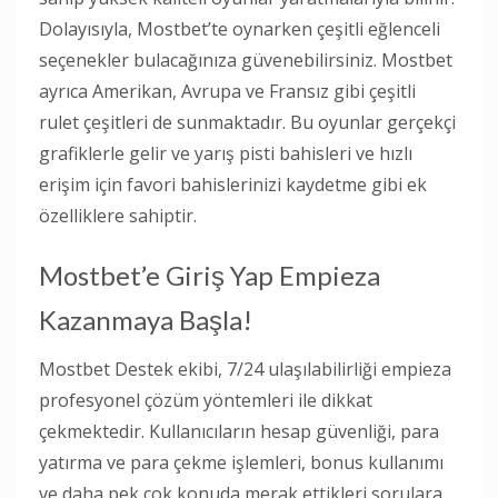
Dolayısıyla, Mostbet’te oynarken çeşitli eğlenceli
seçenekler bulacağınıza güvenebilirsiniz. Mostbet
ayrıca Amerikan, Avrupa ve Fransız gibi çeşitli
rulet çeşitleri de sunmaktadır. Bu oyunlar gerçekçi
grafiklerle gelir ve yarış pisti bahisleri ve hızlı
erişim için favori bahislerinizi kaydetme gibi ek
özelliklere sahiptir.
Mostbet’e Giriş Yap Empieza
Kazanmaya Başla!
Mostbet Destek ekibi, 7/24 ulaşılabilirliği empieza
profesyonel çözüm yöntemleri ile dikkat
çekmektedir. Kullanıcıların hesap güvenliği, para
yatırma ve para çekme işlemleri, bonus kullanımı
ve daha pek çok konuda merak ettikleri sorulara