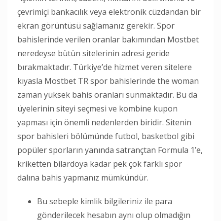
çevrimiçi bankacılık veya elektronik cüzdandan bir
ekran görüntüsü sağlamanız gerekir. Spor
bahislerinde verilen oranlar bakımından Mostbet
neredeyse bütün sitelerinin adresi geride
bırakmaktadır. Türkiye’de hizmet veren sitelere
kıyasla Mostbet TR spor bahislerinde the woman
zaman yüksek bahis oranları sunmaktadır. Bu da
üyelerinin siteyi seçmesi ve kombine kupon
yapması için önemli nedenlerden biridir. Sitenin
spor bahisleri bölümünde futbol, basketbol gibi
popüler sporların yanında satrançtan Formula 1’e,
kriketten bilardoya kadar pek çok farklı spor
dalına bahis yapmanız mümkündür.
Bu sebeple kimlik bilgileriniz ile para
gönderilecek hesabın aynı olup olmadığın