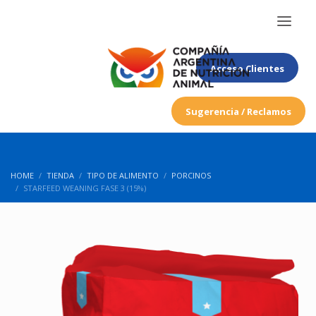
Acceso Clientes
Sugerencia / Reclamos
HOME
TIENDA
TIPO DE ALIMENTO
PORCINOS
STARFEED WEANING FASE 3 (15%)